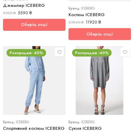
Джемпер ICEBERG
Бренд:
ICEBERG
5590
₴
9320
₴
Костюм ICEBERG
11920
₴
23840
₴
Оберіть опції
Оберіть опції
Розпродаж -40%
Розпродаж -40%
XS
XS
Бренд:
ICEBERG
Бренд:
ICEBERG
Спортивний костюм ICEBERG
Сукня ICEBERG