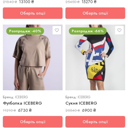
13100
₴
15270
₴
21840
₴
25450
₴
Оберіть опції
Оберіть опції
Розпродаж -40%
Розпродаж -66%
M
S
XS
Бренд:
ICEBERG
Бренд:
ICEBERG
Футболка ICEBERG
Сукня ICEBERG
6730
₴
6900
₴
11210
₴
20540
₴
Оберіть опції
Оберіть опції