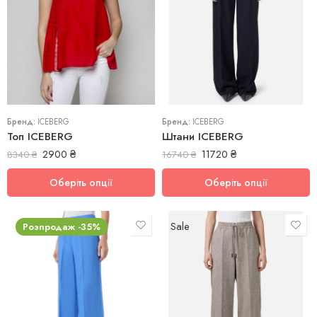
40
42
40
Бренд:
ICEBERG
Бренд:
ICEBERG
Топ ICEBERG
Штани ICEBERG
2900
₴
11720
₴
8340
₴
16740
₴
Оберіть опції
Оберіть опції
Sale
Розпродаж -35%