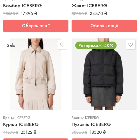
Бомбер ICEBERG
Жакет ICEBERG
17895
₴
34370
₴
25560
₴
52880
₴
Оберіть опції
Оберіть опції
Sale
Розпродаж -40%
38
38
40
40
44
42
Бренд:
ICEBERG
Бренд:
ICEBERG
Куртка ICEBERG
Пуховик ICEBERG
25122
₴
18520
₴
41870
₴
30860
₴