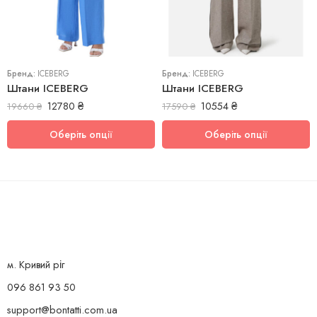
40
40
Бренд:
ICEBERG
Бренд:
ICEBERG
Штани ICEBERG
Штани ICEBERG
12780
₴
10554
₴
19660
₴
17590
₴
Оберіть опції
Оберіть опції
м. Кривий ріг
096 861 93 50
support@bontatti.com.ua