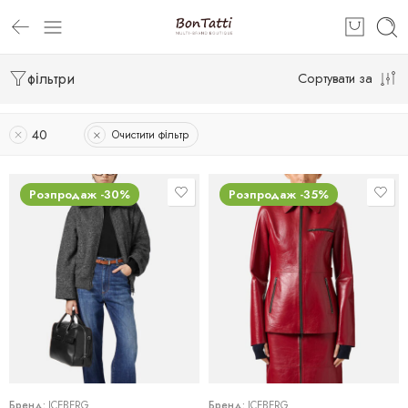
фільтри
Сортувати за
40
Очистити фільтр
Розпродаж -30%
Розпродаж -35%
38
40
40
Бренд:
ICEBERG
Бренд:
ICEBERG