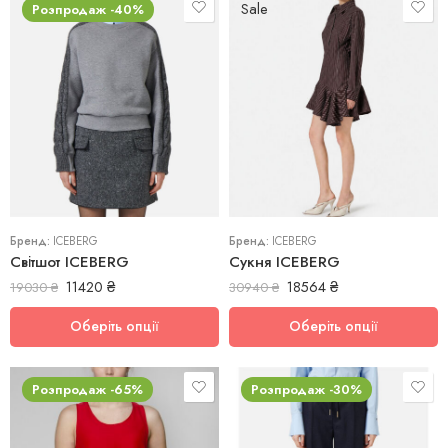
Sale
Розпродаж -40%
40
38
42
40
44
44
Бренд:
ICEBERG
Бренд:
ICEBERG
Світшот ICEBERG
Сукня ICEBERG
11420
₴
18564
₴
19030
₴
30940
₴
Оберіть опції
Оберіть опції
Розпродаж -65%
Розпродаж -30%