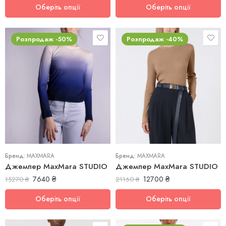
Оберіть опції
Оберіть опції
Розпродаж -50%
Розпродаж -40%
L
M
L
S
M
Бренд:
MAXMARA
Бренд:
MAXMARA
Джемпер MaxMara STUDIO
Джемпер MaxMara STUDIO
7640
₴
12700
₴
15270
₴
21160
₴
Оберіть опції
Оберіть опції