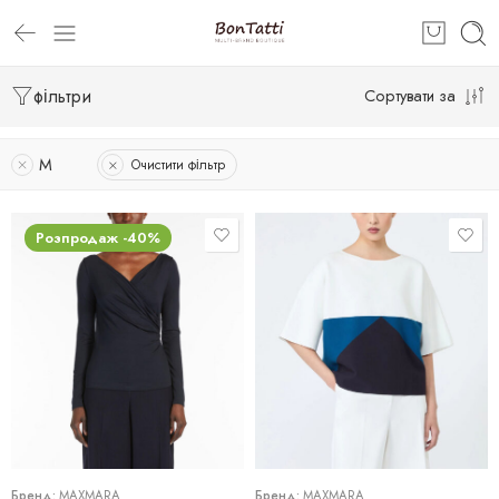
фільтри
Сортувати за
M
Очистити фільтр
Розпродаж -40%
L
M
L
S
M
XL
S
Бренд:
MAXMARA
Бренд:
MAXMARA