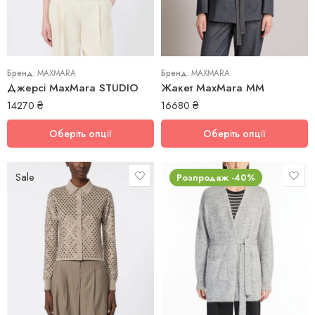
M
M
S
S
Бренд:
MAXMARA
Бренд:
MAXMARA
Джерсі MaxMara STUDIO
Жакет MaxMara ММ
14270
₴
16680
₴
Оберіть опції
Оберіть опції
Sale
Розпродаж -40%
L
M
M
XL
S