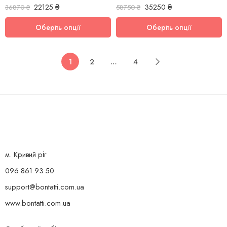
22125
₴
35250
₴
36870
₴
58750
₴
Оберіть опції
Оберіть опції
1
2
…
4
м. Кривий ріг
096 861 93 50
support@bontatti.com.ua
www.bontatti.com.ua