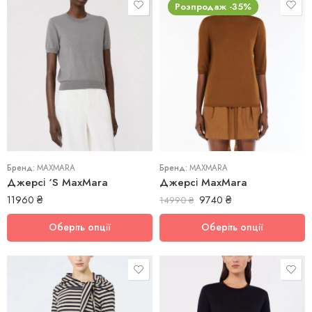
Розпродаж -35%
L
M
L
S
M
XL
S
Бренд:
MAXMARA
Бренд:
MAXMARA
Джерсі ‘S MaxMara
Джерсі MaxMara
11960
₴
9740
₴
14990
₴
Оберіть опції
Оберіть опції