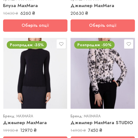
Блуза MaxMara
Джемпер MaxMara
6260
₴
20630
₴
10430
₴
Оберіть опції
Оберіть опції
Розпродаж -35%
Розпродаж -50%
L
M
S
L
XL
M
Бренд:
MAXMARA
Бренд:
MAXMARA
Джемпер MaxMara
Джемпер MaxMara STUDIO
12970
₴
7450
₴
19950
₴
14900
₴