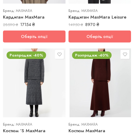
Бренд:
MAXMARA
Бренд:
MAXMARA
Кардиган MaxMara
Кардиган MaxMara Leisure
17154
₴
8970
₴
28590
₴
14950
₴
Оберіть опції
Оберіть опції
Розпродаж -40%
Розпродаж -40%
M
M
S
S
Бренд:
MAXMARA
Бренд:
MAXMARA
Костюм ‘S MaxMara
Костюм MaxMara