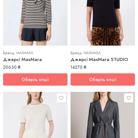
L
M
M
Бренд:
MAXMARA
Бренд:
MAXMARA
Джерсі MaxMara
Джерсі MaxMara STUDIO
20630
₴
14270
₴
Оберіть опції
Оберіть опції
L