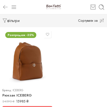
фільтри
Сортувати за
Розпродаж -35%
uni
Бренд:
ICEBERG
Рюкзак ICEBERG
15985
₴
24590
₴