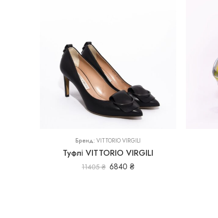
36,
39
37
Бренд:
VITTORIO VIRGILI
Туфлі VITTORIO VIRGILI
6840
₴
11405
₴