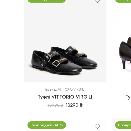
36
37,5
37
38
Бренд:
VITTORIO VIRGILI
Туфлі VITTORIO VIRGILI
Ту
13290
₴
18990
₴
Розпродаж -40%
Розпр