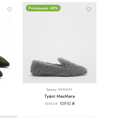
Розпродаж -40%
36
36,5
37
Бренд:
MAXMARA
Туфлі MaxMara
10910
₴
18180
₴