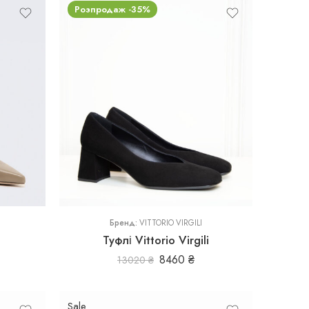
Розпродаж -35%
37
Бренд:
VITTORIO VIRGILI
Туфлі Vittorio Virgili
8460
₴
13020
₴
Sale