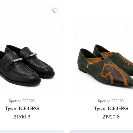
36
37
37,5
38
39
Бренд:
ICEBERG
39,5
Бренд:
ICEBERG
Туфлі ICEBERG
Туфлі ICEBERG
21610
₴
21920
₴