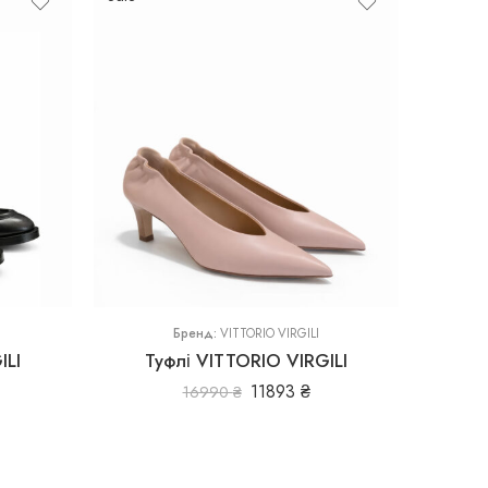
37
38.5
39
40
Бренд:
VITTORIO VIRGILI
ILI
Туфлі VITTORIO VIRGILI
11893
₴
16990
₴