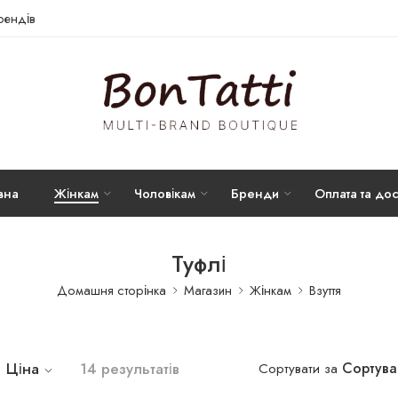
брендів
вна
Жінкам
Чоловікам
Бренди
Оплата та дос
Туфлі
Домашня сторінка
Магазин
Жінкам
Взуття
Ціна
14 результатів
Сортува
Сортувати за