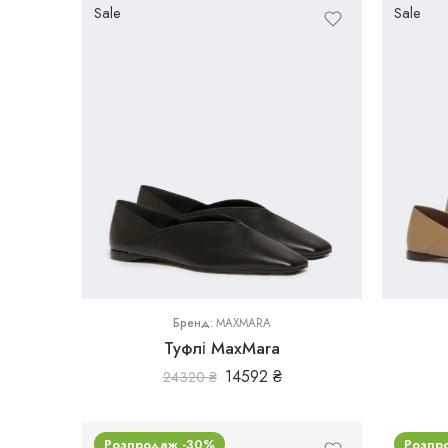
Sale
Sale
37
39
39,5
36
Бренд:
MAXMARA
Туфлі MaxMara
14592
₴
24320
₴
Розпродаж -30%
Розпр