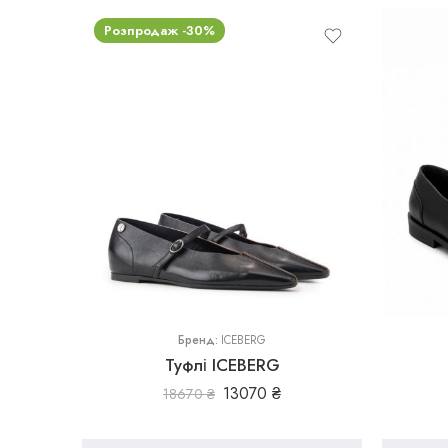
Розпродаж -30%
36
37
39
37
40
Бренд:
ICEBERG
Туфлі ICEBERG
13070
₴
18670
₴