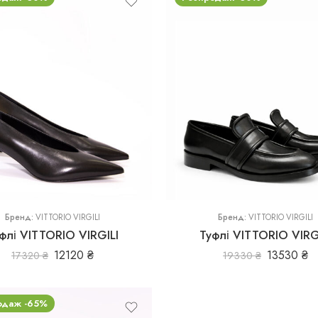
36
37
37,5
38,5
Бренд:
VITTORIO VIRGILI
Бренд:
VITTORIO VIRGILI
флі VITTORIO VIRGILI
Туфлі VITTORIO VIRG
12120
₴
13530
₴
17320
₴
19330
₴
одаж -65%