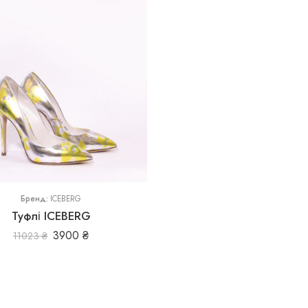
5
Бренд:
ICEBERG
Туфлі ICEBERG
3900
₴
11023
₴