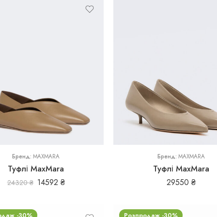
36
37
38
39
40
Бренд:
MAXMARA
Бренд:
MAXMARA
Туфлі MaxMara
Туфлі MaxMara
14592
₴
29550
₴
24320
₴
одаж -30%
Розпродаж -30%