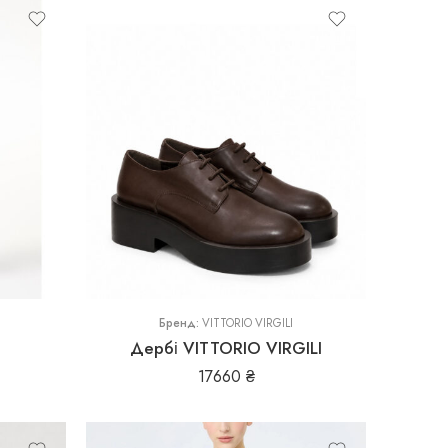
36
37
37,5
38
38,5
39
Бренд:
VITTORIO VIRGILI
Дербі VITTORIO VIRGILI
40
17660
₴