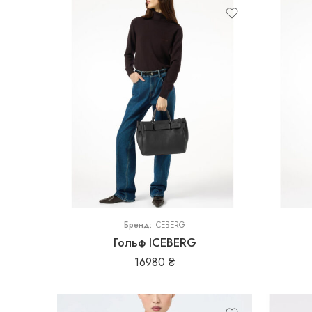
L
L
M
M
XL
S
Бренд:
ICEBERG
Гольф ICEBERG
16980
₴