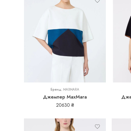
L
M
S
S
Бренд:
MAXMARA
Джемпер MaxMara
Дже
20630
₴