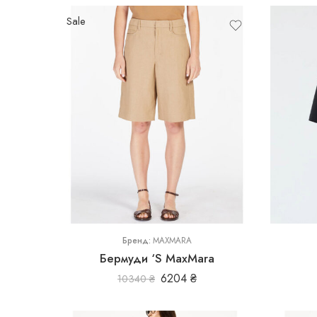
Sale
L
S
40
XS
Бренд:
MAXMARA
Бермуди ‘S MaxMara
6204
₴
10340
₴