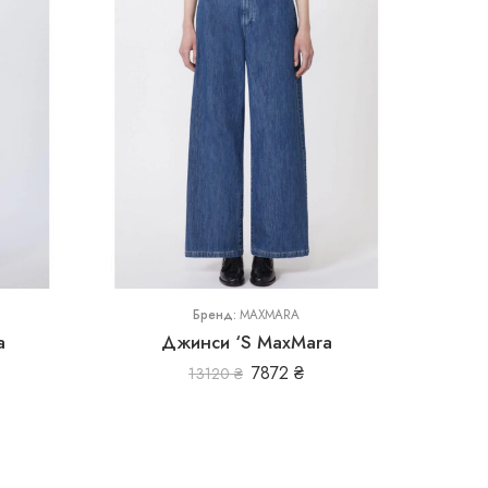
36
38
44
46
48
Бренд:
MAXMARA
a
Джинси ‘S MaxMara
7872
₴
13120
₴