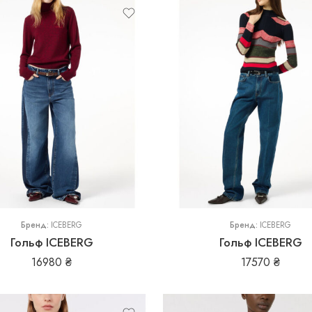
L
M
S
Бренд:
ICEBERG
Бренд:
ICEBERG
Гольф ICEBERG
Гольф ICEBERG
16980
₴
17570
₴