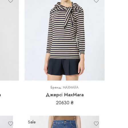
M
Бренд:
MAXMARA
a
Джерсі MaxMara
20630
₴
Sale