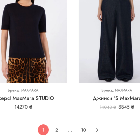
38
44
Бренд:
MAXMARA
Бренд:
MAXMARA
ерсі MaxMara STUDIO
Джинси ‘S MaxMar
14270
₴
8845
₴
14040
₴
1
2
…
10