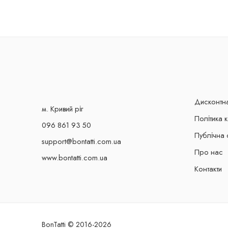
Дисконтн
м. Кривий ріг
Політика 
096 861 93 50
Публічна 
support@bontatti.com.ua
Про нас
www.bontatti.com.ua
Контакти
BonTatti © 2016-2026