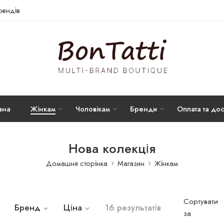
брендів
вна
Жінкам
Чоловікам
Бренди
Оплата та дос
Нова колекція
Домашня сторінка
Магазин
Жінкам
Сортувати
Бренд
Ціна
16 результатів
за