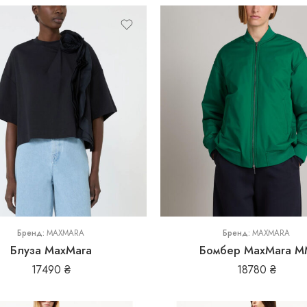
40
42
44
Бренд:
MAXMARA
Бренд:
MAXMARA
Блуза MaxMara
Бомбер MaxMara М
17490
₴
18780
₴