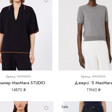
L
M
S
XL
Бренд:
MAXMARA
Бренд:
MAXMARA
мпер MaxMara STUDIO
Джерсі ‘S MaxMar
14870
₴
11960
₴
Sale