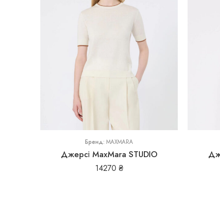
L
M
L
S
M
Бренд:
MAXMARA
Джерсі MaxMara STUDIO
Дж
14270
₴