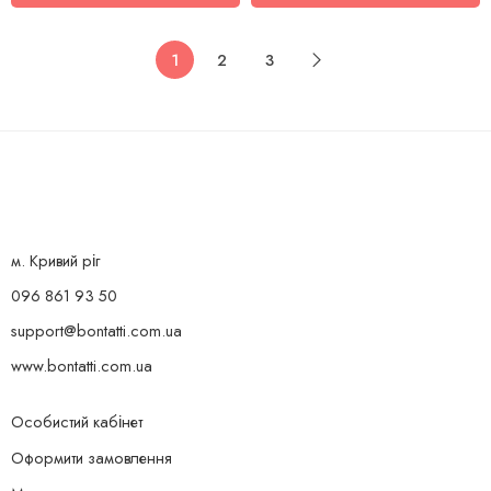
1
2
3
м. Кривий ріг
096 861 93 50
support@bontatti.com.ua
www.bontatti.com.ua
Особистий кабінет
Оформити замовлення