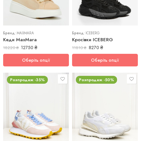
36
38
39
Бренд:
MAXMARA
Бренд:
ICEBERG
Кеди MaxMara
Кросівки ICEBERG
12750
₴
8270
₴
18220
₴
11810
₴
Оберіть опції
Оберіть опції
Розпродаж -35%
Розпродаж -50%
36
37
37
38