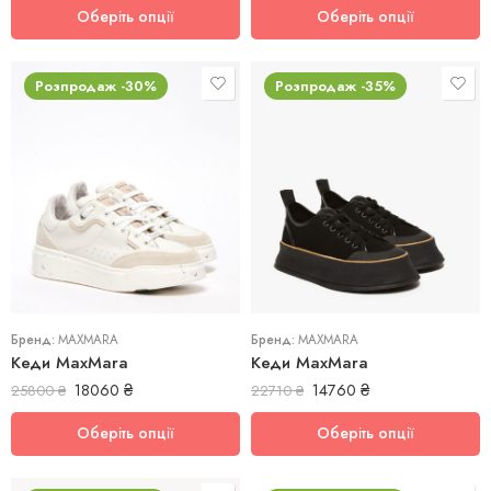
Оберіть опції
Оберіть опції
Розпродаж -30%
Розпродаж -35%
37
37,5
38
38,5
39
Бренд:
MAXMARA
Бренд:
MAXMARA
Кеди MaxMara
Кеди MaxMara
18060
₴
14760
₴
25800
₴
22710
₴
Оберіть опції
Оберіть опції