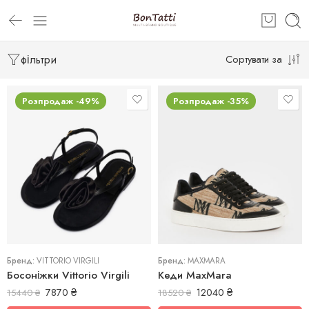
фільтри
Сортувати за
Розпродаж -49%
Розпродаж -35%
36,5
39
38.5
Бренд:
VITTORIO VIRGILI
Бренд:
MAXMARA
Босоніжки Vittorio Virgili
Кеди MaxMara
7870
₴
12040
₴
15440
₴
18520
₴