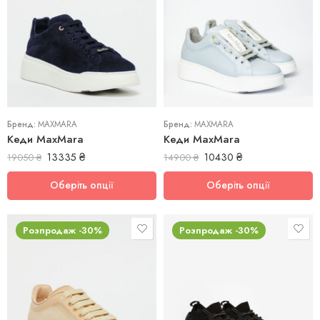
40
37
Бренд:
MAXMARA
Бренд:
MAXMARA
Кеди MaxMara
Кеди MaxMara
13335
₴
10430
₴
19050
₴
14900
₴
Оберіть опції
Оберіть опції
Розпродаж -30%
Розпродаж -30%