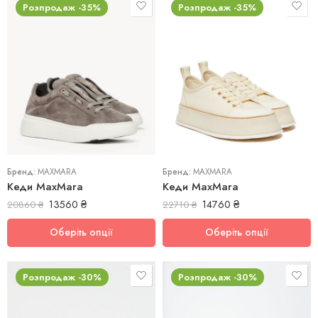
Розпродаж -35%
Розпродаж -35%
39
37
39,5
38
Бренд:
MAXMARA
Бренд:
MAXMARA
Кеди MaxMara
Кеди MaxMara
13560
₴
14760
₴
20860
₴
22710
₴
Оберіть опції
Оберіть опції
Розпродаж -30%
Розпродаж -30%