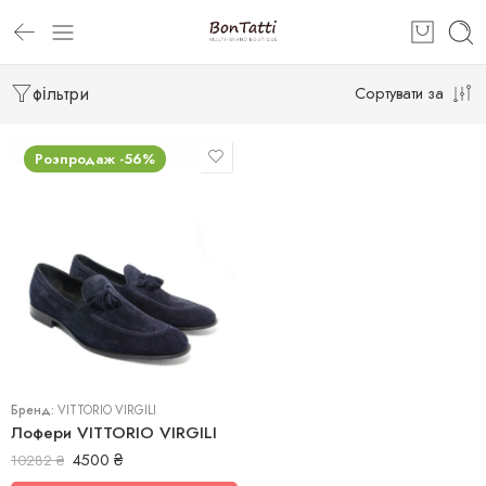
фільтри
Сортувати за
Розпродаж -56%
43
44
Бренд:
VITTORIO VIRGILI
Лофери VITTORIO VIRGILI
4500
₴
10282
₴