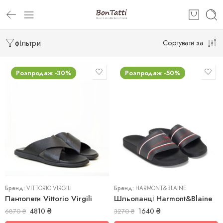
фільтри
Сортувати за
Розпродаж -30%
Розпродаж -50%
40
41
41
42
42
Бренд:
VITTORIO VIRGILI
Бренд:
HARMONT&BLAINE
Пантолети Vittorio Virgili
Шльопанці Harmont&Blaine
4810
₴
1640
₴
6870
₴
3270
₴