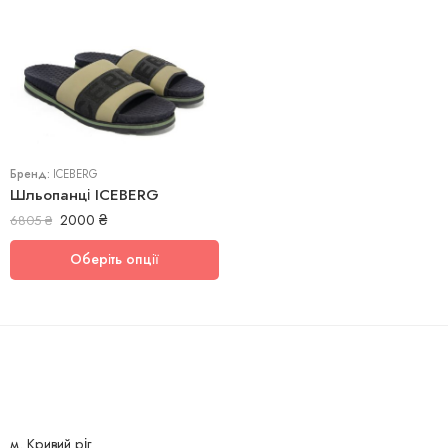
42
Бренд:
ICEBERG
Шльопанці ICEBERG
2000
₴
6805
₴
Оберіть опції
м. Кривий ріг