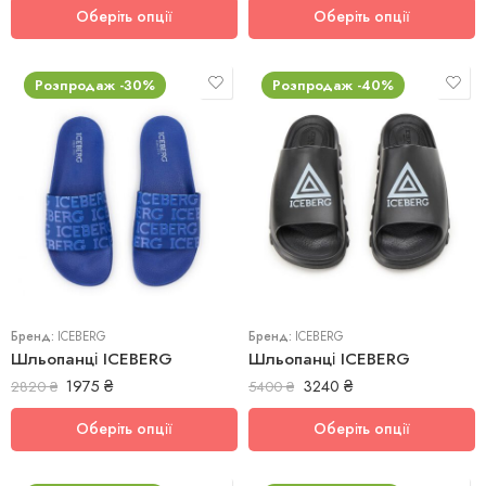
Оберіть опції
Оберіть опції
Розпродаж -30%
Розпродаж -40%
42
43
42
Бренд:
ICEBERG
Бренд:
ICEBERG
Шльопанці ICEBERG
Шльопанці ICEBERG
1975
₴
3240
₴
2820
₴
5400
₴
Оберіть опції
Оберіть опції