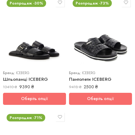
Розпродаж -30%
Розпродаж -73%
41
42
43
41
44
42
45
Бренд:
ICEBERG
Бренд:
ICEBERG
Шльопанці ICEBERG
Пантолети ICEBERG
9390
₴
2500
₴
13410
₴
9418
₴
Оберіть опції
Оберіть опції
Розпродаж -71%