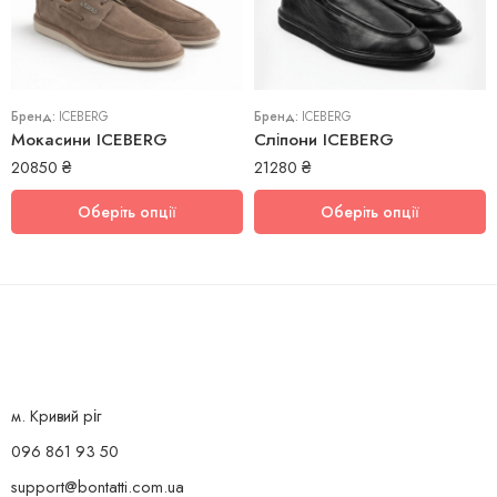
43
45
42
Бренд:
ICEBERG
Бренд:
ICEBERG
Мокасини ICEBERG
Сліпони ICEBERG
20850
₴
21280
₴
Оберіть опції
Оберіть опції
м. Кривий ріг
096 861 93 50
support@bontatti.com.ua