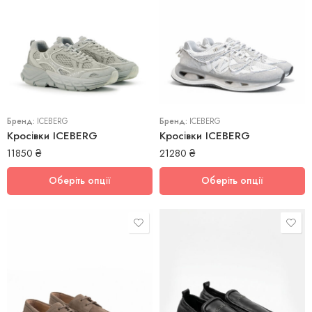
40
41
42
40
43
42
45
Бренд:
ICEBERG
Бренд:
ICEBERG
Кросівки ICEBERG
Кросівки ICEBERG
11850
₴
21280
₴
Оберіть опції
Оберіть опції
42