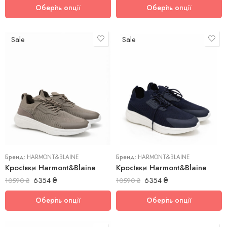
Оберіть опції
Оберіть опції
Sale
Sale
40
41
42
40
43
41
44
Бренд:
HARMONT&BLAINE
45
Бренд:
HARMONT&BLAINE
Кросівки Harmont&Blaine
Кросівки Harmont&Blaine
6354
₴
6354
₴
10590
₴
10590
₴
Оберіть опції
Оберіть опції