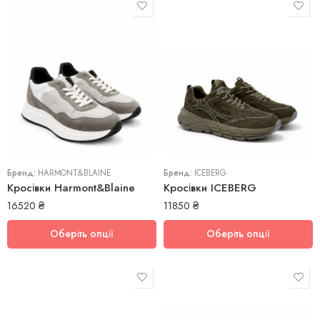
40
41
42
42
43
45
44
Бренд:
HARMONT&BLAINE
45
Бренд:
ICEBERG
Кросівки Harmont&Blaine
Кросівки ICEBERG
16520
₴
11850
₴
Оберіть опції
Оберіть опції