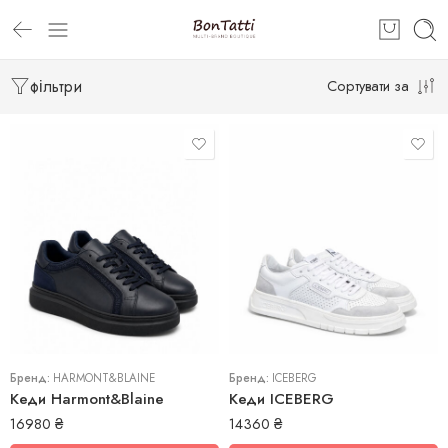
фільтри
Сортувати за
40
41
42
40
42,5
45
43
Бренд:
HARMONT&BLAINE
44
Бренд:
ICEBERG
Кеди Harmont&Blaine
Кеди ICEBERG
45
16980
₴
14360
₴