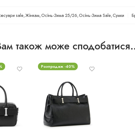
сесуари sale
,
Жінкам
,
Осінь-Зима 25/26
,
Осінь-Зима Sale
,
Сумки
Б
Вам також може сподобатися
%
Розпродаж -40%
uni