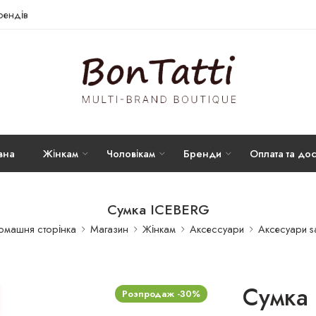
брендів
вна
Жінкам
Чоловікам
Бренди
Оплата та дос
Сумка ICEBERG
машня сторінка
Магазин
Жінкам
Аксессуари
Аксесуари s
Сумка
Розпродаж -30%