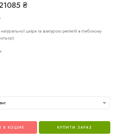
21085
₴
G
 натуральної шкіри та фактурою рептилії в глибокому
кольорі.
м
 В КОШИК
КУПИТИ ЗАРАЗ