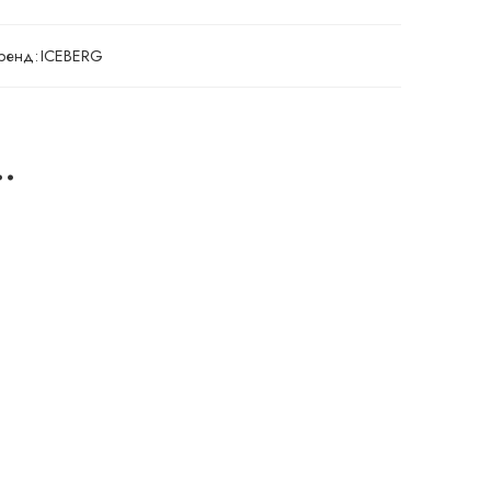
ренд:
ICEBERG
…