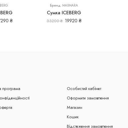
EBERG
Бренд:
MAXMARA
EBERG
Сумка ICEBERG
7290
₴
19920
₴
33200
₴
а програма
Особистий кабінет
конфіденційності
Оформити замовлення
оферта
Магазин
Кошик
Відстеження замовлення