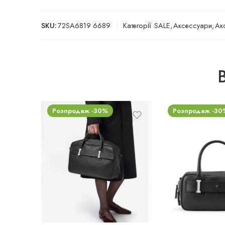
SKU:
72SA6819 6689
Категорії
SALE
,
Аксессуари
,
Ак
Розпродаж -30%
Розпродаж -30
uni
uni