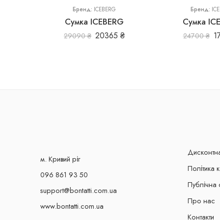
Бренд:
ICEBERG
Бренд:
IC
Сумка ICEBERG
Сумка IC
20365
₴
1
29090
₴
24700
₴
Дисконтн
м. Кривий ріг
Політика 
096 861 93 50
Публічна 
support@bontatti.com.ua
Про нас
www.bontatti.com.ua
Контакти