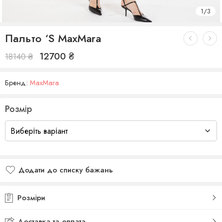
1
/
3
Пальто ‘S MaxMara
12700
₴
18140
₴
Бренд:
MaxMara
Розмір
Додати до списку бажань
Додано до списку бажань
Розміри
Доставка та оплата