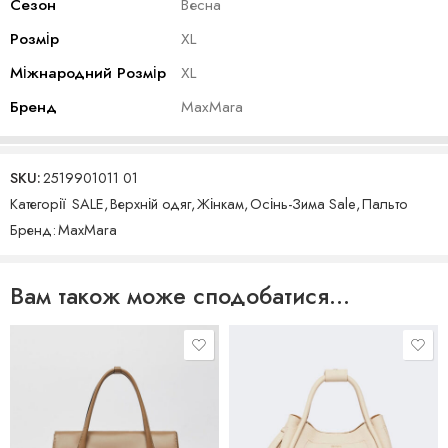
Сезон
Весна
Розмір
XL
Міжнародний Розмір
XL
Бренд
MaxMara
SKU:
2519901011 01
Категорії
SALE
,
Верхній одяг
,
Жінкам
,
Осінь-Зима Sale
,
Пальто
Бренд:
MaxMara
Вам також може сподобатися…