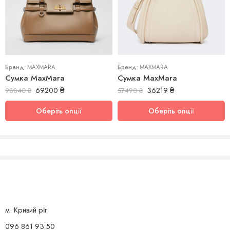
uni
uni
Бренд:
MAXMARA
Бренд:
MAXMARA
Сумка MaxMara
Сумка MaxMara
69200
₴
36219
₴
98840
₴
57490
₴
Оберіть опції
Оберіть опції
м. Кривий ріг
096 861 93 50