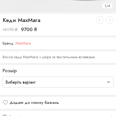
1
/
4
Кеди MaxMara
9700
₴
16170
₴
Бренд:
MaxMara
Високі кеди MaxMara з шкіри та текстильними вставками.
Розмір
Додати до списку бажань
Додано до списку бажань