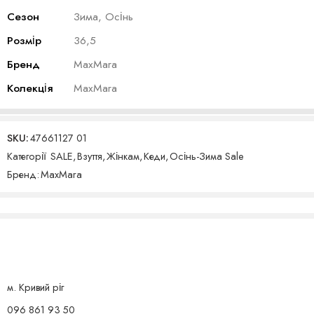
Сезон
Зима, Осінь
Розмір
36,5
Бренд
MaxMara
Колекція
MaxMara
SKU:
47661127 01
Категорії
SALE
,
Взуття
,
Жінкам
,
Кеди
,
Осінь-Зима Sale
Бренд:
MaxMara
м. Кривий ріг
096 861 93 50