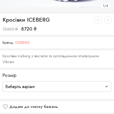
1
/
4
Кросівки ICEBERG
8720
₴
12460
₴
Бренд:
ICEBERG
Кросівки Iceberg з текстилю та ортопедичною платформою
Vibram.
Розмір
Додати до списку бажань
Додано до списку бажань