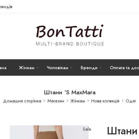
брендів
вна
Жінкам
Чоловікам
Бренди
Оплата та дос
Штани ‘S MaxMara
Домашня сторінка
Магазин
Жінкам
Нова колекція
Одяг
Штани
Sale