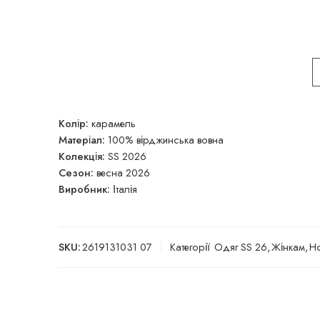
Колір:
карамель
Матеріал:
100% вірджинська вовна
Колекція:
SS 2026
Сезон:
весна 2026
Виробник:
Італія
SKU:
2619131031 07
Категорії
Одяг SS 26
,
Жінкам
,
Но