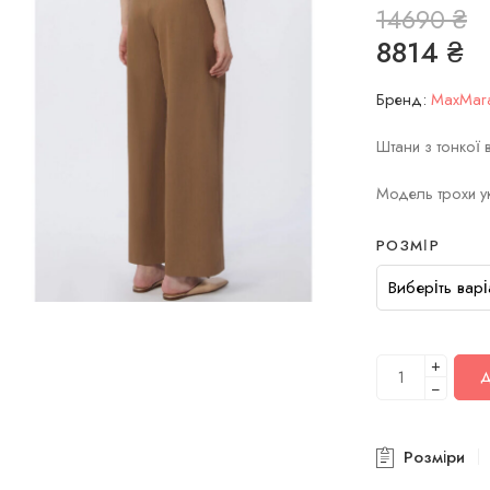
14690
₴
8814
₴
Бренд:
MaxMar
Штани з тонкої 
Модель трохи у
РОЗМІР
+
−
Розміри