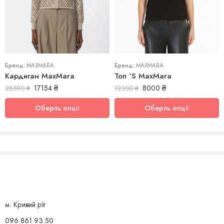
L
M
XL
L
Бренд:
MAXMARA
Бренд:
MAXMARA
Кардиган MaxMara
Топ ‘S MaxMara
17154
₴
8000
₴
28590
₴
12300
₴
Оберіть опції
Оберіть опції
м. Кривий ріг
096 861 93 50