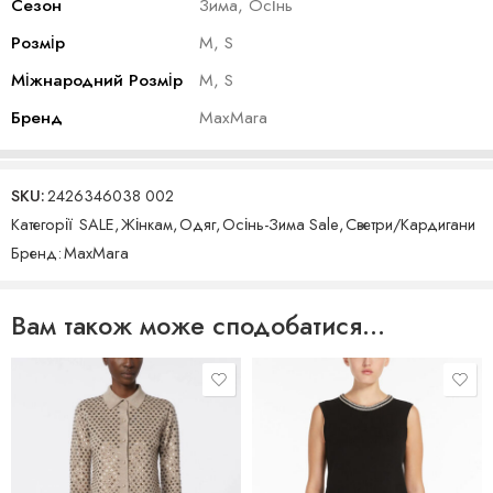
Сезон
Зима, Осінь
Розмір
M, S
Міжнародний Розмір
M, S
Бренд
MaxMara
SKU:
2426346038 002
Категорії
SALE
,
Жінкам
,
Одяг
,
Осінь-Зима Sale
,
Светри/Кардигани
Бренд:
MaxMara
Вам також може сподобатися…