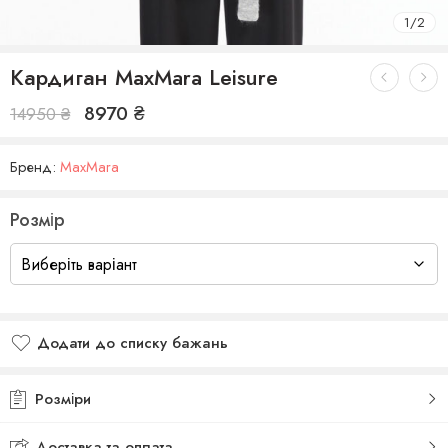
1
/
2
Кардиган MaxMara Leisure
8970
₴
14950
₴
Бренд:
MaxMara
Розмір
Додати до списку бажань
Додано до списку бажань
Розміри
Доставка та оплата