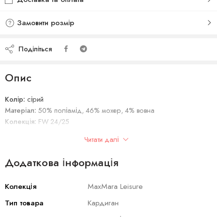
Замовити розмір
Поділіться
Опис
Колір:
сірий
Матеріал:
50% поліамід, 46% мохер, 4% вовна
Колекція:
FW 24/25
Сезон:
осінь-зима 24/25
Читати далі
Виробник:
Італія
Додаткова інформація
Колекція
MaxMara Leisure
Тип товара
Кардиган