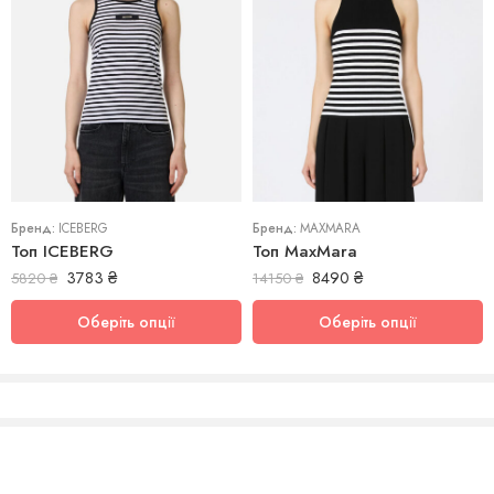
L
M
M
S
S
Бренд:
ICEBERG
Бренд:
MAXMARA
Топ ICEBERG
Топ MaxMara
3783
₴
8490
₴
5820
₴
14150
₴
Оберіть опції
Оберіть опції