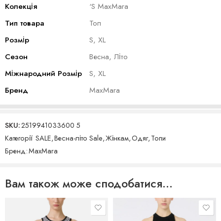
Колекція
‘S MaxMara
Тип товара
Топ
Розмір
S, XL
Сезон
Весна, Літо
Міжнародний Розмір
S, XL
Бренд
MaxMara
SKU:
2519941033600 5
Категорії
SALE
,
Весна-літо Sale
,
Жінкам
,
Одяг
,
Топи
Бренд:
MaxMara
Вам також може сподобатися…