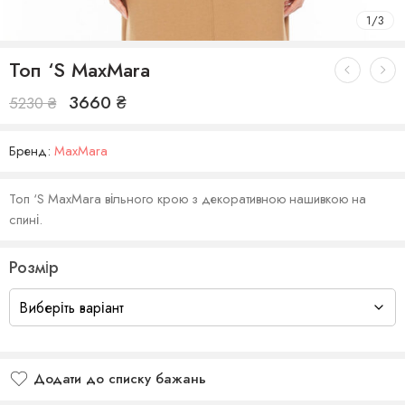
1
/
3
Топ ‘S MaxMara
3660
₴
5230
₴
Бренд:
MaxMara
Топ ‘S MaxMara вільного крою з декоративною нашивкою на
спині.
Розмір
Додати до списку бажань
Додано до списку бажань