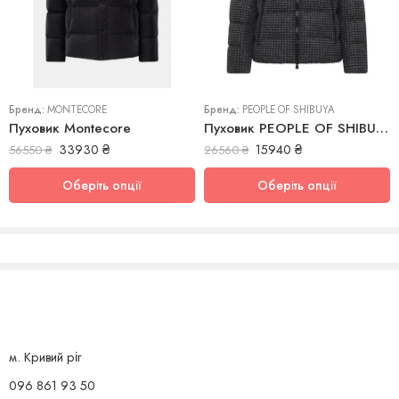
52
56
54
Бренд:
MONTECORE
Бренд:
PEOPLE OF SHIBUYA
Пуховик Montecore
Пуховик PEOPLE OF SHIBUYA
33930
₴
15940
₴
56550
₴
26560
₴
Оберіть опції
Оберіть опції
м. Кривий ріг
096 861 93 50