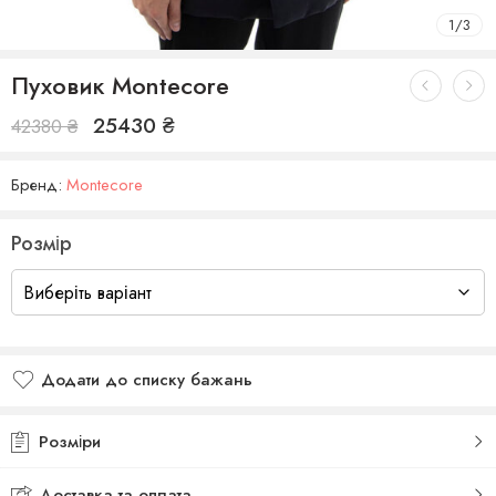
1
/
3
Пуховик Montecore
25430
₴
42380
₴
Бренд:
Montecore
Розмір
Додати до списку бажань
Додано до списку бажань
Розміри
Доставка та оплата