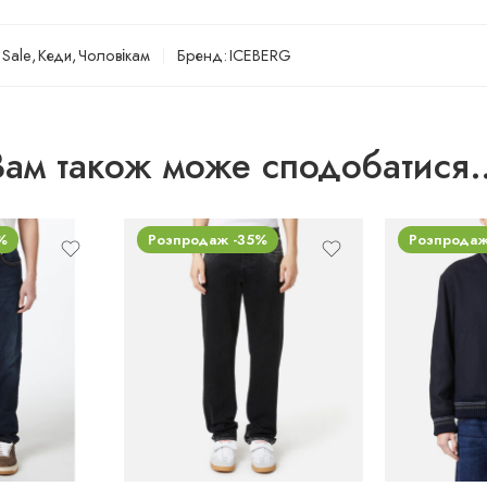
 Sale
,
Кеди
,
Чоловікам
Бренд:
ICEBERG
Вам також може сподобатися
%
Розпродаж -35%
Розпродаж
50
31
54
32
56