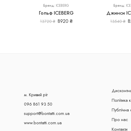
Бренд:
ICEBERG
Бренд:
IC
Гольф ICEBERG
Джинси I
8920
₴
8
13720
₴
13540
₴
Дисконтн
м. Кривий ріг
Політика 
096 861 93 50
Публічна 
support@bontatti.com.ua
Про нас
www.bontatti.com.ua
Контакти