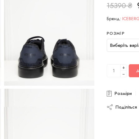
15390
₴
Бренд:
ICEBER
РОЗМІР
+
−
Розміри
Поділіться