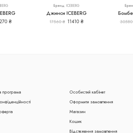
EBERG
Бренд:
ICEBERG
Бре
CEBERG
Джинси ICEBERG
Бомбе
270
₴
11410
₴
17560
₴
3058
а програма
Особистий кабінет
конфіденційності
Оформити замовлення
оферта
Магазин
Кошик
Відстеження замовлення