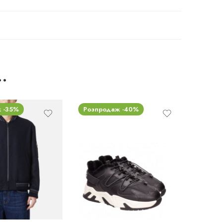
…
 -35%
Розпродаж -40%
43
44