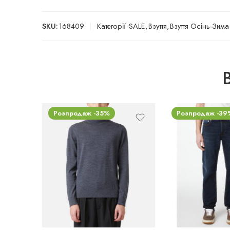
SKU:
168409
Категорії
SALE
,
Взуття
,
Взуття Осінь-Зима
Розпродаж -35%
Розпродаж -39
L
36