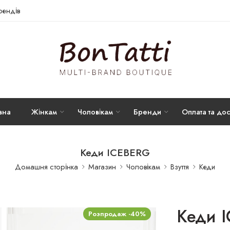
брендів
вна
Жінкам
Чоловікам
Бренди
Оплата та дос
Кеди ICEBERG
Домашня сторінка
Магазин
Чоловікам
Взуття
Кеди
Кеди 
Розпродаж -40%