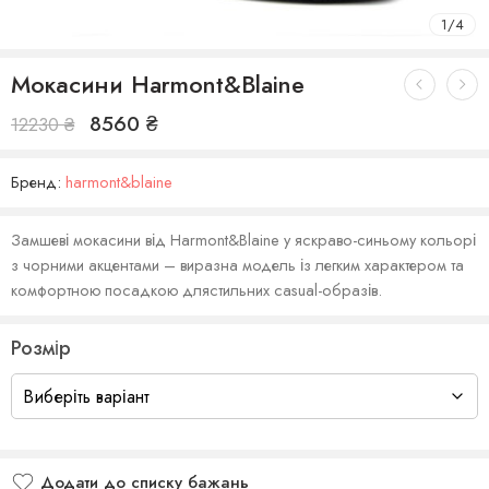
1
/
4
Мокасини Harmont&Blaine
8560
₴
12230
₴
Бренд:
harmont&blaine
Замшеві мокасини від Harmont&Blaine у яскраво-синьому кольорі
з чорними акцентами – виразна модель із легким характером та
комфортною посадкою длястильних casual-образів.
Розмір
Додати до списку бажань