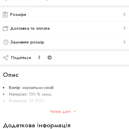
Додано до списку бажань
Розміри
Доставка та оплата
Замовити розмір
Поділіться
Опис
Колір:
чорнильно-синій
Матеріал:
100 % замш
Колекція
: SS 2023
Сезон:
весна-літо 2023
Читати далі
Виробник:
Італія
Додаткова інформація