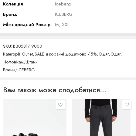
Колекція
Iceberg
Бренд
ICEBERG
Міжнародний Розмір
M, XXL
SKU:
B305817 9000
Категорії
Outlet
,
SALE
,
в корзині додатково -15%
,
Одяг
,
Одяг
,
Чоловікам
,
Штани
Бренд:
ICEBERG
Вам також може сподобатися…