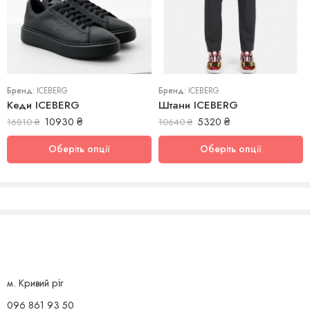
46
41
54
Бренд:
ICEBERG
Бренд:
ICEBERG
Кеди ICEBERG
Штани ICEBERG
10930
₴
5320
₴
16810
₴
10640
₴
Оберіть опції
Оберіть опції
м. Кривий ріг
096 861 93 50