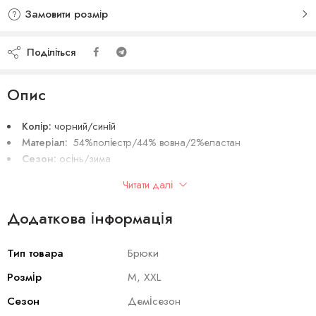
Замовити розмір
Поділіться
Опис
Колір:
чорний/синій
Матеріал:
54%поліестр/44% вовна/2%еластан
Сезон:
осінь/зима
Колекція
: осінь-зима 2019/2020
Читати далі
Виробник:
Італія
Додаткова інформація
Тип товара
Брюки
Розмір
M, XXL
Сезон
Демісезон