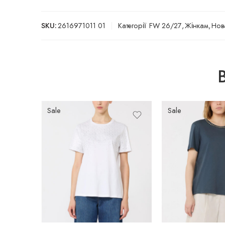
SKU:
2616971011 01
Категорії
FW 26/27
,
Жінкам
,
Нов
Sale
Sale
L
M
XL
M