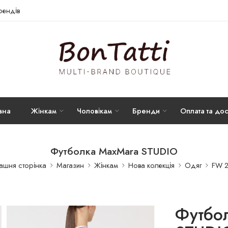
брендів
вна
Жінкам
Чоловікам
Бренди
Оплата та дос
Футболка MaxMara STUDIO
шня сторінка
Магазин
Жінкам
Нова колекція
Одяг
FW 2
Футбо