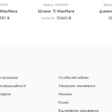
XMARA
Бренд:
MAXMARA
Брен
 MaxMara
Штани ‘S MaxMara
Джинс
981
₴
10660
₴
2
16400
₴
а програма
Особистий кабінет
конфіденційності
Оформити замовлення
оферта
Магазин
Кошик
Відстеження замовлення