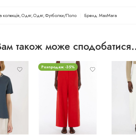
а колекція
,
Одяг
,
Одяг
,
Футболки/Поло
Бренд:
MaxMara
Вам також може сподобатися
Розпродаж -35%
38
38
40