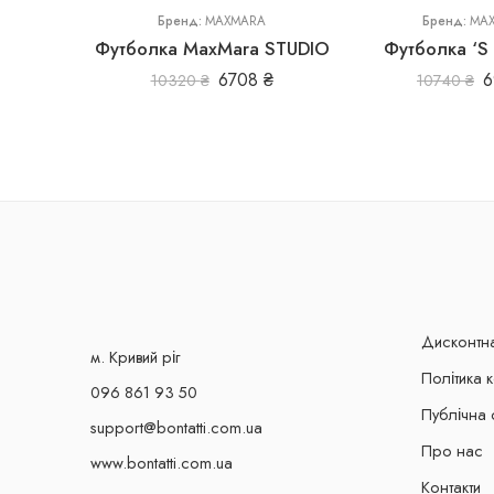
Бренд:
MAXMARA
Бренд:
MA
Футболка MaxMara STUDIO
Футболка ‘S
6708
₴
6
10320
₴
10740
₴
Дисконтн
м. Кривий ріг
Політика 
096 861 93 50
Публічна 
support@bontatti.com.ua
Про нас
www.bontatti.com.ua
Контакти