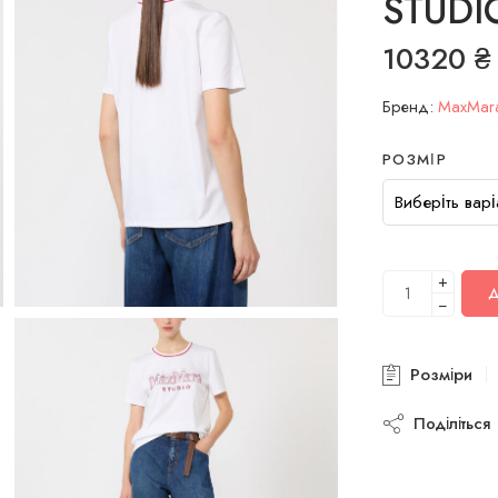
STUDI
10320
₴
Бренд:
MaxMar
РОЗМІР
+
−
Розміри
Поділіться