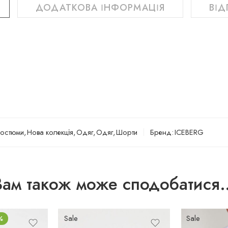
ДОДАТКОВА ІНФОРМАЦІЯ
ВІД
остюми
,
Нова колекція
,
Одяг
,
Одяг
,
Шорти
Бренд:
ICEBERG
Вам також може сподобатися
Sale
Sale
%