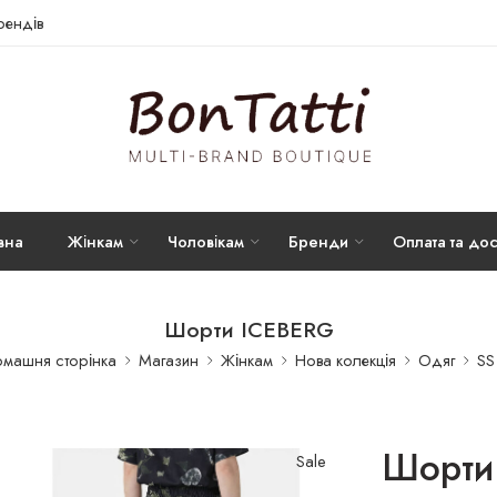
брендів
вна
Жінкам
Чоловікам
Бренди
Оплата та дос
Шорти ICEBERG
машня сторінка
Магазин
Жінкам
Нова колекція
Одяг
SS
Шорти
Sale