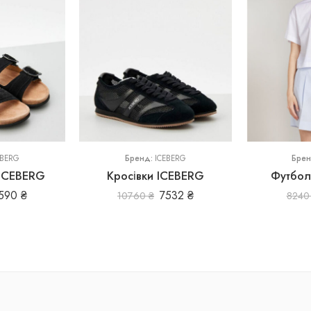
36
37
38
M
40
S
EBERG
Бренд:
ICEBERG
Бре
ICEBERG
Кросівки ICEBERG
Футбол
590
₴
7532
₴
10760
₴
824