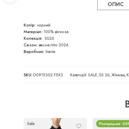
ОПИС
Колір:
чорний
Матеріал:
100% віскоза
Колекція:
SS26
Сезон:
весна-літо 2026
Виробник:
Італія
SKU:
D0915302 F5X3
Категорії
SALE
,
SS 26
,
Жінкам
,
К
Sale
Розпродаж -35