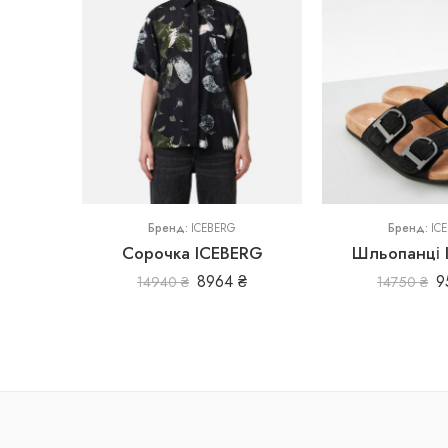
36
44
38
Бренд:
ICEBERG
Бренд:
IC
Сорочка ICEBERG
Шльопанці 
8964
₴
9
14940
₴
14750
₴