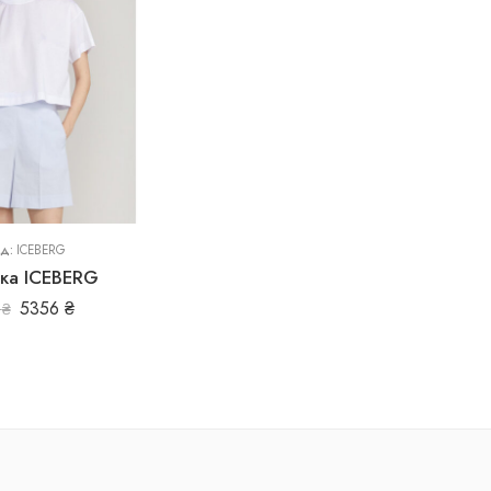
нд:
ICEBERG
ка ICEBERG
5356
₴
0
₴