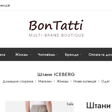
брендів
вна
Жінкам
Чоловікам
Бренди
Оплата та дос
Штани ICEBERG
Домашня сторінка
Магазин
Жінкам
Нова колекція
Одяг
Штани
Sale