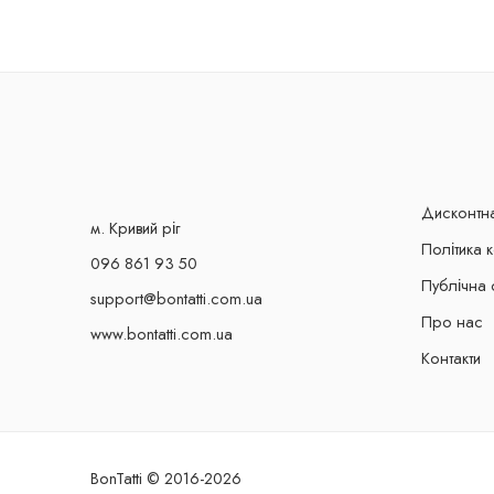
Дисконтн
м. Кривий ріг
Політика 
096 861 93 50
Публічна 
support@bontatti.com.ua
Про нас
www.bontatti.com.ua
Контакти
BonTatti © 2016-2026