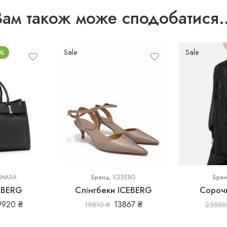
Вам також може сподобатися
Sale
Sale
%
37
38
40
38
XMARA
Бренд:
ICEBERG
Бре
EBERG
Слінгбеки ICEBERG
Сороч
9920
₴
13867
₴
19810
₴
2355