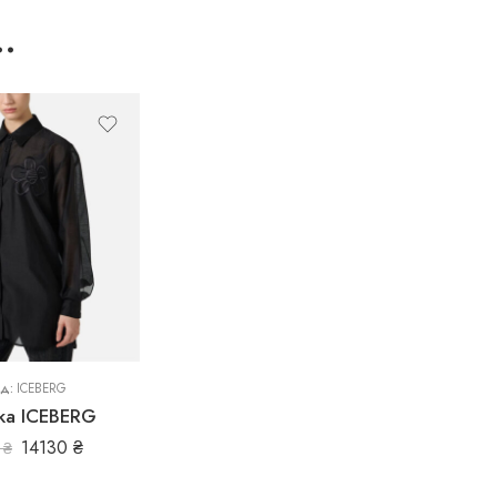
…
нд:
ICEBERG
ка ICEBERG
14130
₴
0
₴