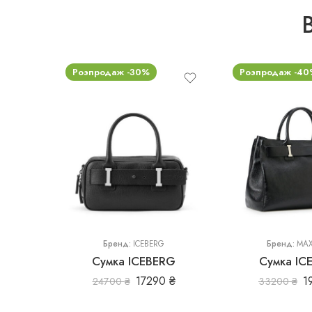
Розпродаж -30%
Розпродаж -40
uni
uni
Бренд:
ICEBERG
Бренд:
MA
Сумка ICEBERG
Сумка IC
17290
₴
1
24700
₴
33200
₴