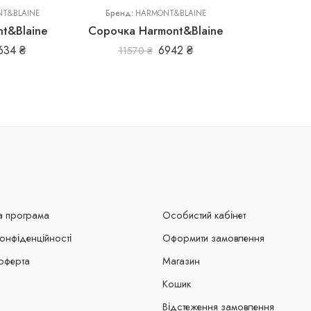
T&BLAINE
Бренд:
HARMONT&BLAINE
t&Blaine
Сорочка Harmont&Blaine
634
₴
6942
₴
11570
₴
а програма
Особистий кабінет
конфіденційності
Оформити замовлення
оферта
Магазин
Кошик
Відстеження замовлення