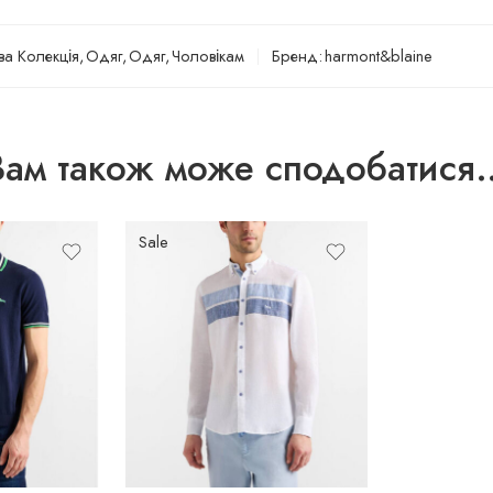
ва Колекція
,
Одяг
,
Одяг
,
Чоловікам
Бренд:
harmont&blaine
Вам також може сподобатися
Sale
M
XXL