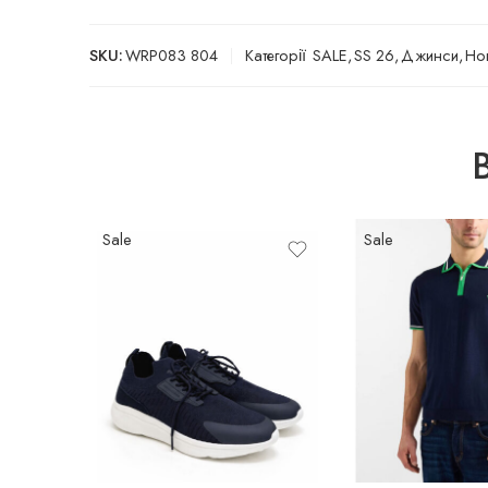
SKU:
WRP083 804
Категорії
SALE
,
SS 26
,
Джинси
,
Но
Sale
Sale
M
40
XL
41
XXL