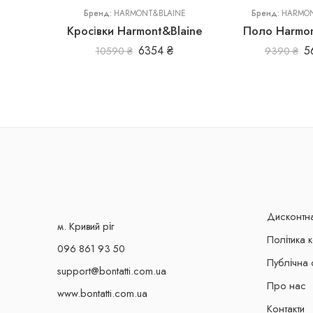
Бренд:
HARMONT&BLAINE
Бренд:
HARMON
Кросівки Harmont&Blaine
Поло Harmon
6354
₴
5
10590
₴
9390
₴
Дисконтн
м. Кривий ріг
Політика 
096 861 93 50
Публічна 
support@bontatti.com.ua
Про нас
www.bontatti.com.ua
Контакти