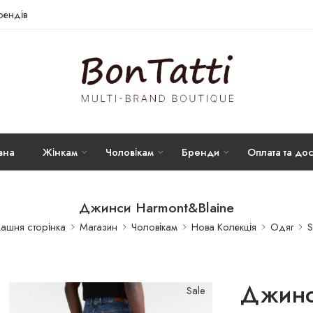
брендів
вна
Жінкам
Чоловікам
Бренди
Оплата та дос
Джинси Harmont&Blaine
ашня сторінка
Магазин
Чоловікам
Нова Колекція
Одяг
S
Джинс
Sale